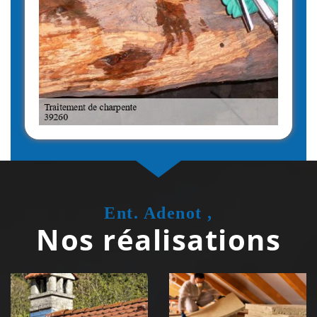
Ent. Adenot ,
Nos réalisations
Couvreur
Isolation de
zingueur 39
toiture 39