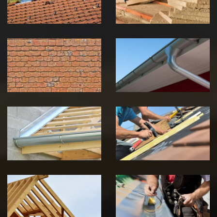
Jura
Jura
Nettoyage et
Nettoyage et
démoussage de
pose de
toiture 39
gouttière 39
Jura
Jura
Pose de
Réparation de
Chéneau 39
toiture 39
Jura
Jura
Traitement de
Travaux de
charpente 39
zinguerie 39
Jura
Jura