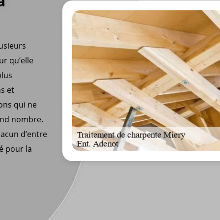
à
lusieurs
ur qu’elle
plus
ns et
ons qui ne
rand nombre.
hacun d’entre
é pour la