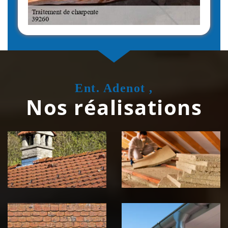
Ent. Adenot ,
Nos réalisations
Couvreur
Isolation de
zingueur 39
toiture 39
Jura
Jura
Nettoyage et
Nettoyage et
démoussage de
pose de
toiture 39
gouttière 39