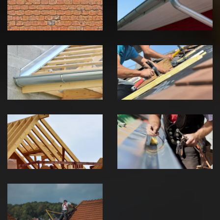
Jura
Jura
Pose de
Réparation de
Chéneau 39
toiture 39
Jura
Jura
Traitement de
Travaux de
charpente 39
zinguerie 39
Jura
Jura
Urgence fuite
de toiture 39
Jura