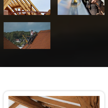
Jura
Jura
Urgence fuite
de toiture 39
Jura