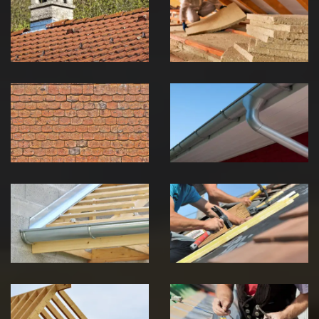
zingueur 39
toiture 39
Jura
Jura
Nettoyage et
Nettoyage et
démoussage de
pose de
toiture 39
gouttière 39
Jura
Jura
Pose de
Réparation de
Chéneau 39
toiture 39
Jura
Jura
Traitement de
Travaux de
charpente 39
zinguerie 39