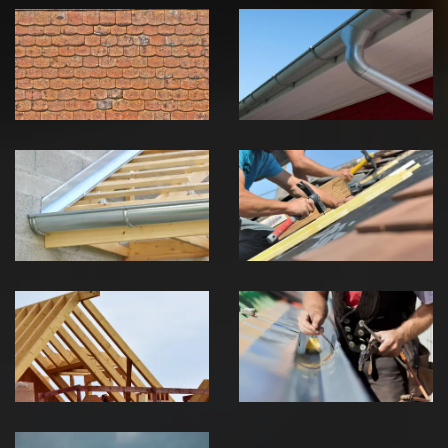
démoussage de
pose de
toiture 39
gouttière 39
Jura
Jura
Pose de
Réparation de
Chéneau 39
toiture 39
Jura
Jura
Traitement de
Travaux de
charpente 39
zinguerie 39
Jura
Jura
Urgence fuite