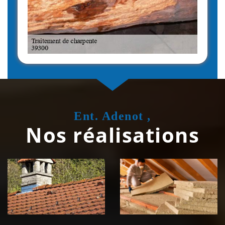
Ent. Adenot ,
Nos réalisations
Couvreur
Isolation de
zingueur 39
toiture 39
Jura
Jura
Nettoyage et
Nettoyage et