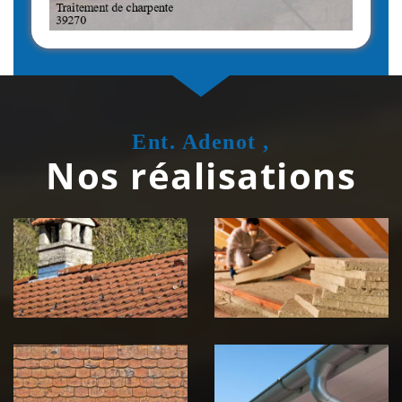
Ent. Adenot ,
Nos réalisations
Couvreur
Isolation de
zingueur 39
toiture 39
Jura
Jura
Nettoyage et
Nettoyage et
démoussage de
pose de
toiture 39
gouttière 39