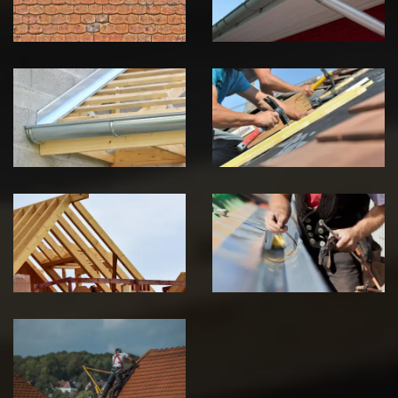
Jura
Jura
Pose de
Réparation de
Chéneau 39
toiture 39
Jura
Jura
Traitement de
Travaux de
charpente 39
zinguerie 39
Jura
Jura
Urgence fuite
de toiture 39
Jura