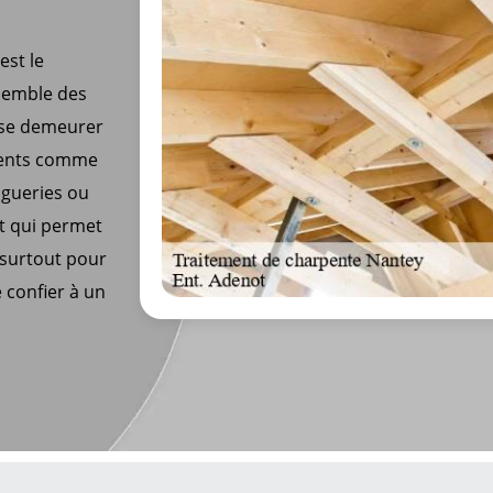
est le
nsemble des
sse demeurer
éments comme
ngueries ou
nt qui permet
, surtout pour
e confier à un