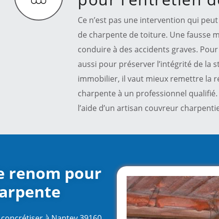
Ce n’est pas une intervention qui peut 
de charpente de toiture. Une fausse ma
conduire à des accidents graves. Pour é
aussi pour préserver l’intégrité de la 
immobilier, il vaut mieux remettre la 
charpente à un professionnel qualifié. 
l’aide d’un artisan couvreur charpenti
de renom pour
harpente
 concrétiser à Nantey 39160