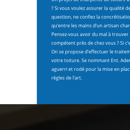
? Si vous voulez assurer la qualité d
question, ne confiez la concrétisati
qu’entre les mains d’un artisan cha
Pensez-vous avoir du mal à trouver u
compétent près de chez vous ? Si c’e
On se propose d’effectuer le trait
votre toiture. Se nommant Ent. Aden
aguerri et rodé pour la mise en plac
règles de l’art.