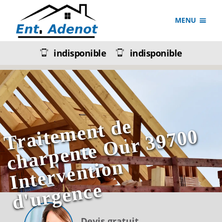
MENU
indisponible
indisponible
T
r
ai
m
e
n
t
d
e
c
h
a
r
p
e
n
t
e
O
u
r
3
9
7
0
I
n
t
e
r
v
e
n
ti
o
d'
u
r
g
e
n
c
t
e
0
n
e
Devis gratuit