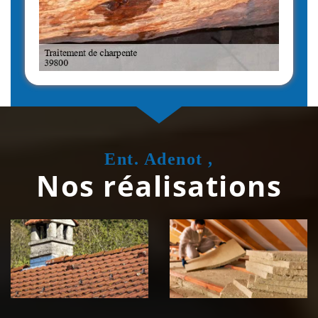
Ent. Adenot ,
Nos réalisations
Couvreur
Isolation de
zingueur 39
toiture 39
Jura
Jura
Nettoyage et
Nettoyage et