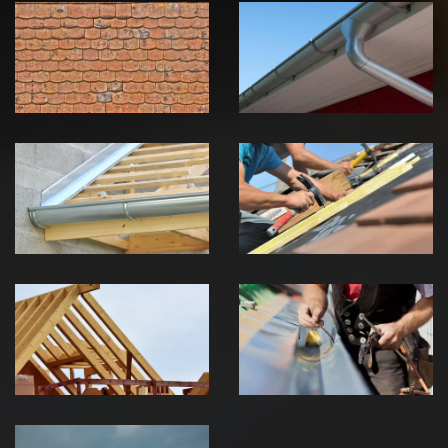
démoussage de
pose de
toiture 39
gouttière 39
Jura
Jura
Pose de
Réparation de
Chéneau 39
toiture 39
Jura
Jura
Traitement de
Travaux de
charpente 39
zinguerie 39
Jura
Jura
Urgence fuite