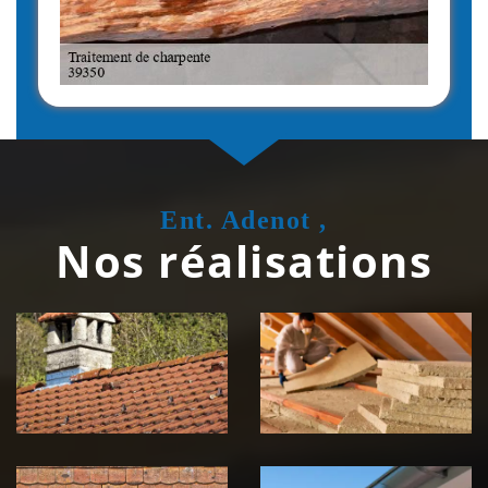
Ent. Adenot ,
Nos réalisations
Couvreur
Isolation de
zingueur 39
toiture 39
Jura
Jura
Nettoyage et
Nettoyage et
démoussage de
pose de