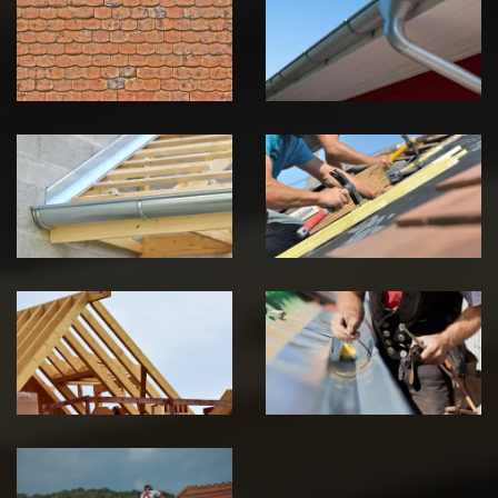
toiture 39
gouttière 39
Jura
Jura
Pose de
Réparation de
Chéneau 39
toiture 39
Jura
Jura
Traitement de
Travaux de
charpente 39
zinguerie 39
Jura
Jura
Urgence fuite
de toiture 39