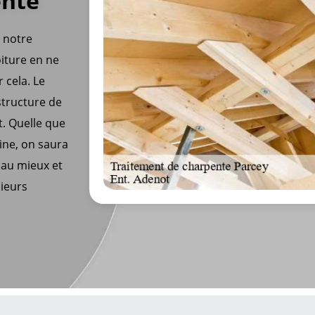
ente
z notre
oiture en ne
 cela. Le
structure de
t. Quelle que
ine, on saura
 au mieux et
ieurs