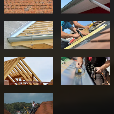
Jura
Jura
Pose de
Réparation de
Chéneau 39
toiture 39
Jura
Jura
Traitement de
Travaux de
charpente 39
zinguerie 39
Jura
Jura
Urgence fuite
de toiture 39
Jura