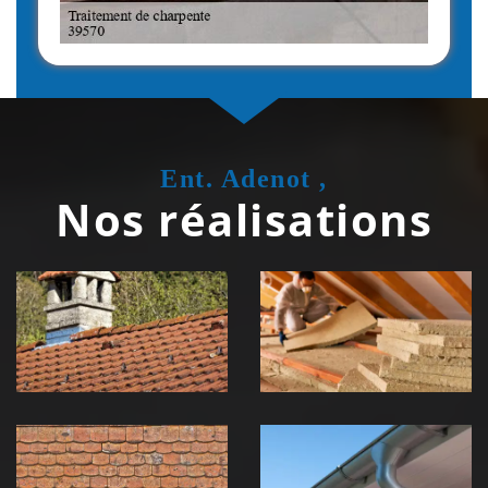
Ent. Adenot ,
Nos réalisations
Couvreur
Isolation de
zingueur 39
toiture 39
Jura
Jura
Nettoyage et
Nettoyage et
démoussage de
pose de
toiture 39
gouttière 39