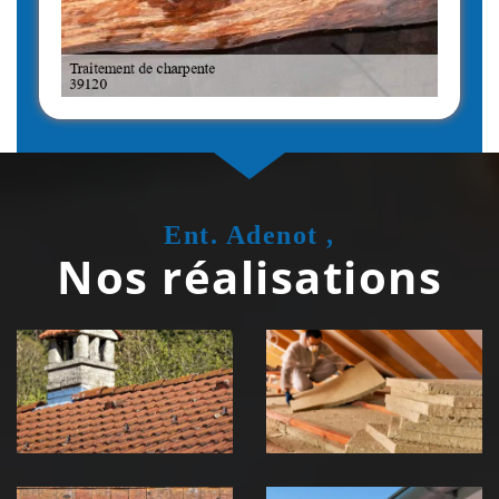
Ent. Adenot ,
Nos réalisations
Couvreur
Isolation de
zingueur 39
toiture 39
Jura
Jura
Nettoyage et
Nettoyage et