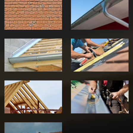
démoussage de
pose de
toiture 39
gouttière 39
Jura
Jura
Pose de
Réparation de
Chéneau 39
toiture 39
Jura
Jura
Traitement de
Travaux de
charpente 39
zinguerie 39
Jura
Jura
Urgence fuite