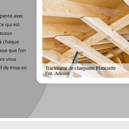
rpente avec
ce qui est
ravaux
 à chaque
hose que l’on
ice vous
if de mise en