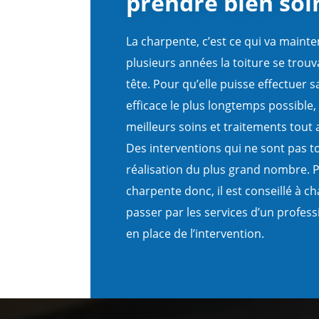
prendre bien soi
La charpente, c’est ce qui va mainte
plusieurs années la toiture se trou
tête. Pour qu’elle puisse effectuer s
efficace le plus longtemps possible, i
meilleurs soins et traitements tout 
Des interventions qui ne sont pas to
réalisation du plus grand nombre. P
charpente donc, il est conseillé à c
passer par les services d’un profess
en place de l’intervention.