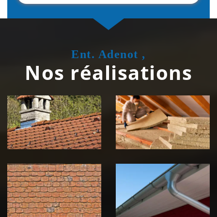
Ent. Adenot ,
Nos réalisations
Couvreur
Isolation de
zingueur 39
toiture 39
Jura
Jura
Nettoyage et
Nettoyage et
démoussage de
pose de
toiture 39
gouttière 39
Jura
Jura