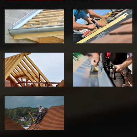
Pose de
Réparation de
Chéneau 39
toiture 39
Jura
Jura
Traitement de
Travaux de
charpente 39
zinguerie 39
Jura
Jura
Urgence fuite
de toiture 39
Jura