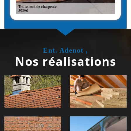
Ent. Adenot ,
Nos réalisations
Couvreur
Isolation de
zingueur 39
toiture 39
Jura
Jura
Nettoyage et
Nettoyage et
démoussage de
pose de
toiture 39
gouttière 39