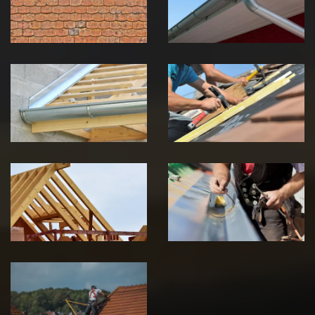
Jura
Jura
Pose de
Réparation de
Chéneau 39
toiture 39
Jura
Jura
Traitement de
Travaux de
charpente 39
zinguerie 39
Jura
Jura
Urgence fuite
de toiture 39
Jura