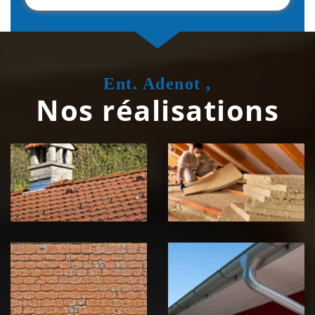
Ent. Adenot ,
Nos réalisations
Couvreur
Isolation de
zingueur 39
toiture 39
Jura
Jura
Nettoyage et
Nettoyage et
démoussage de
pose de
toiture 39
gouttière 39
Jura
Jura