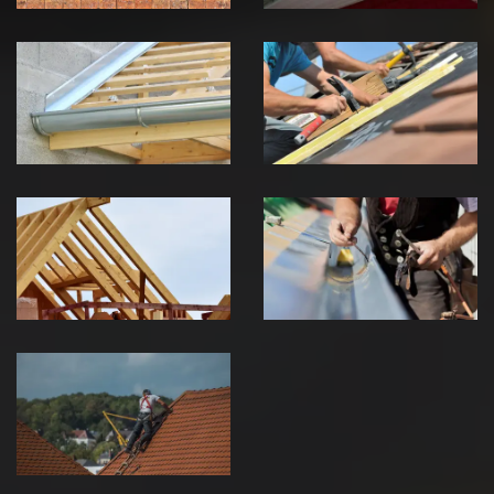
Pose de
Réparation de
Chéneau 39
toiture 39
Jura
Jura
Traitement de
Travaux de
charpente 39
zinguerie 39
Jura
Jura
Urgence fuite
de toiture 39
Jura