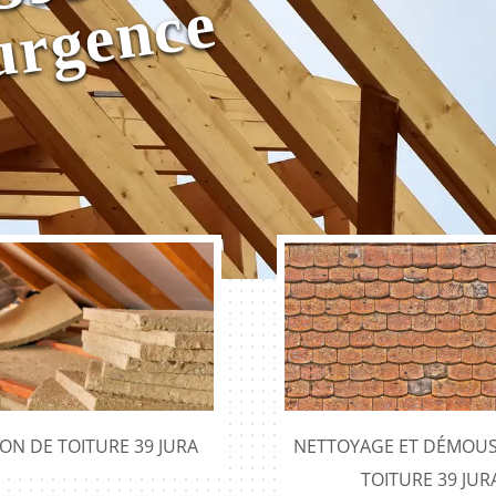
e
0
D
e
ION DE TOITURE 39 JURA
NETTOYAGE ET DÉMOUS
TOITURE 39 JUR