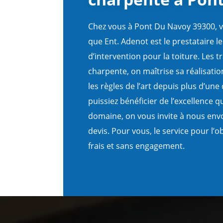
Chez vous à Pont Du Navoy 39300, v
que Ent. Adenot est le prestataire le
d’intervention pour la toiture. Les 
charpente, on maîtrise sa réalisatio
les règles de l’art depuis plus d’un
puissiez bénéficier de l’excellence q
domaine, on vous invite à nous en
devis. Pour vous, le service pour l’
frais et sans engagement.