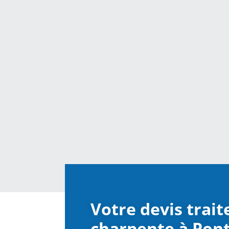
Votre devis trai
charpente à Pon