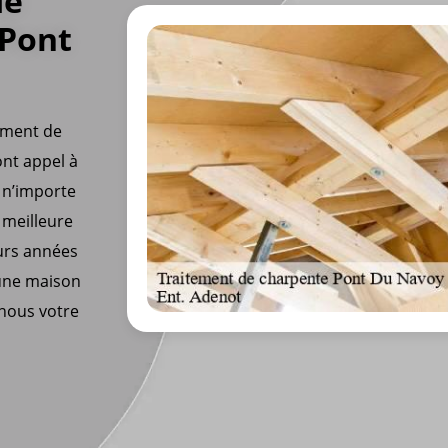
de
 Pont
tement de
ont appel à
 n’importe
 meilleure
eurs années
 une maison
-nous votre