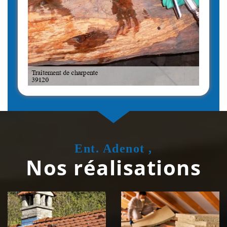
Ent. Adenot ,
Nos réalisations
Couvreur
Isolation de
zingueur 39
toiture 39
Jura
Jura