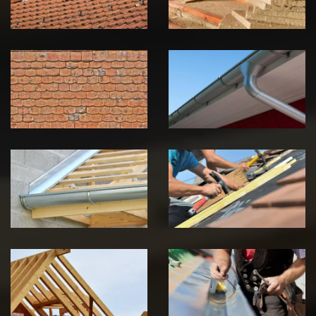
Nettoyage et
Nettoyage et
démoussage de
pose de
toiture 39
gouttière 39
Jura
Jura
Pose de
Réparation de
Chéneau 39
toiture 39
Jura
Jura
Traitement de
Travaux de
charpente 39
zinguerie 39
Jura
Jura