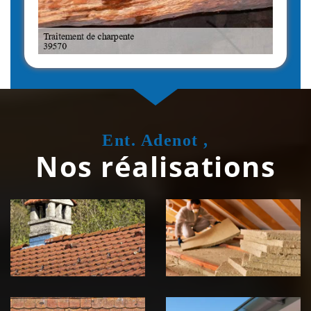
Ent. Adenot ,
Nos réalisations
Couvreur
Isolation de
zingueur 39
toiture 39
Jura
Jura
Nettoyage et
Nettoyage et
démoussage de
pose de