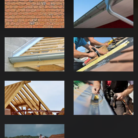
toiture 39
gouttière 39
Jura
Jura
Pose de
Réparation de
Chéneau 39
toiture 39
Jura
Jura
Traitement de
Travaux de
charpente 39
zinguerie 39
Jura
Jura
Urgence fuite
de toiture 39