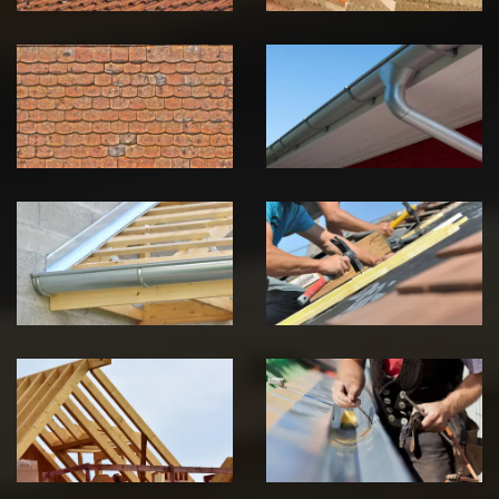
Nettoyage et
Nettoyage et
démoussage de
pose de
toiture 39
gouttière 39
Jura
Jura
Pose de
Réparation de
Chéneau 39
toiture 39
Jura
Jura
Traitement de
Travaux de
charpente 39
zinguerie 39
Jura
Jura