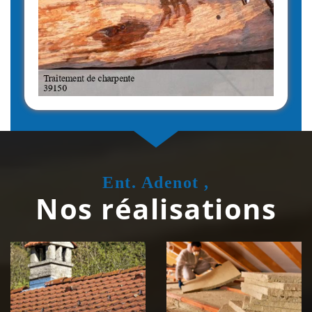
Ent. Adenot ,
Nos réalisations
Couvreur
Isolation de
zingueur 39
toiture 39
Jura
Jura