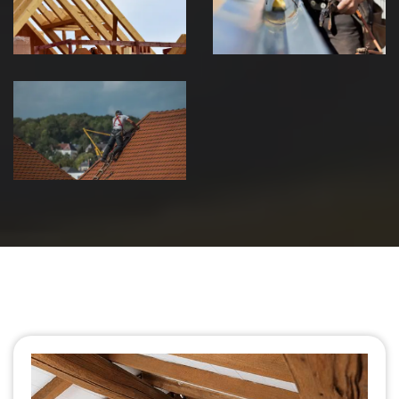
Jura
Jura
Urgence fuite
de toiture 39
Jura