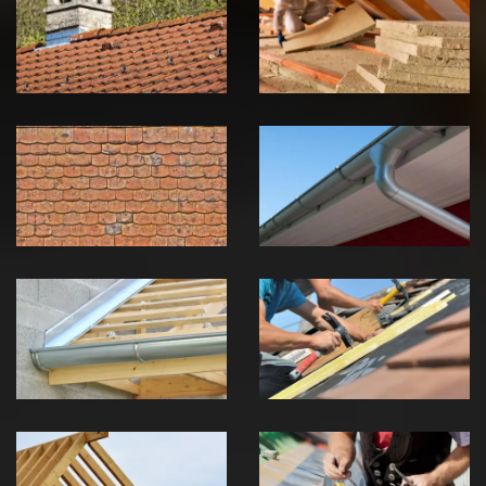
zingueur 39
toiture 39
Jura
Jura
Nettoyage et
Nettoyage et
démoussage de
pose de
toiture 39
gouttière 39
Jura
Jura
Pose de
Réparation de
Chéneau 39
toiture 39
Jura
Jura
Traitement de
Travaux de
charpente 39
zinguerie 39