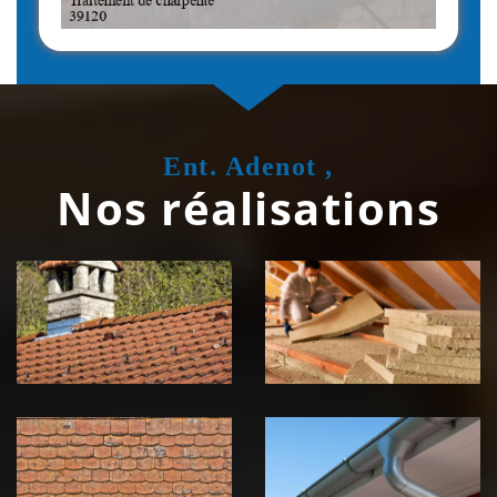
Ent. Adenot ,
Nos réalisations
Couvreur
Isolation de
zingueur 39
toiture 39
Jura
Jura
Nettoyage et
Nettoyage et
démoussage de
pose de
toiture 39
gouttière 39
Jura
Jura