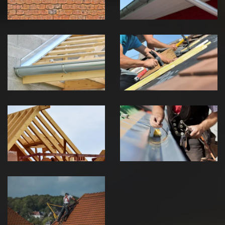
Pose de
Réparation de
Chéneau 39
toiture 39
Jura
Jura
Traitement de
Travaux de
charpente 39
zinguerie 39
Jura
Jura
Urgence fuite
de toiture 39
Jura