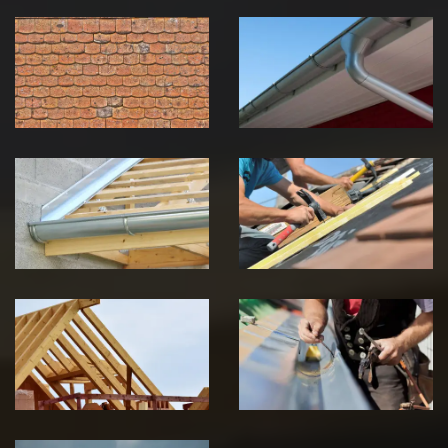
Nettoyage et
Nettoyage et
démoussage de
pose de
toiture 39
gouttière 39
Jura
Jura
Pose de
Réparation de
Chéneau 39
toiture 39
Jura
Jura
Traitement de
Travaux de
charpente 39
zinguerie 39
Jura
Jura