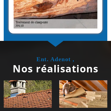
Ent. Adenot ,
Nos réalisations
Couvreur
Isolation de
zingueur 39
toiture 39
Jura
Jura