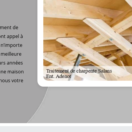
tement de
ont appel à
 n’importe
 meilleure
eurs années
 une maison
-nous votre