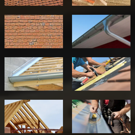
Nettoyage et
Nettoyage et
démoussage de
pose de
toiture 39
gouttière 39
Jura
Jura
Pose de
Réparation de
Chéneau 39
toiture 39
Jura
Jura
Traitement de
Travaux de
charpente 39
zinguerie 39
Jura
Jura