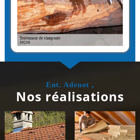
Ent. Adenot ,
Nos réalisations
Couvreur
Isolation de
zingueur 39
toiture 39
Jura
Jura