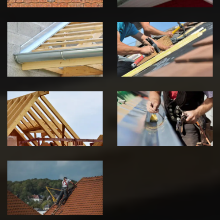
Pose de
Réparation de
Chéneau 39
toiture 39
Jura
Jura
Traitement de
Travaux de
charpente 39
zinguerie 39
Jura
Jura
Urgence fuite
de toiture 39
Jura