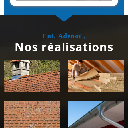
Ent. Adenot ,
Nos réalisations
Couvreur
Isolation de
zingueur 39
toiture 39
Jura
Jura
Nettoyage et
Nettoyage et
démoussage de
pose de
toiture 39
gouttière 39
Jura
Jura