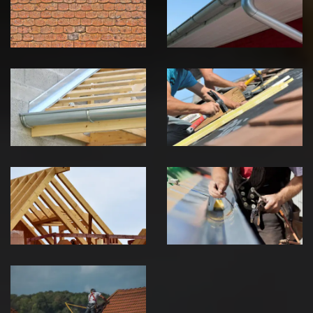
Jura
Jura
Pose de
Réparation de
Chéneau 39
toiture 39
Jura
Jura
Traitement de
Travaux de
charpente 39
zinguerie 39
Jura
Jura
Urgence fuite
de toiture 39
Jura