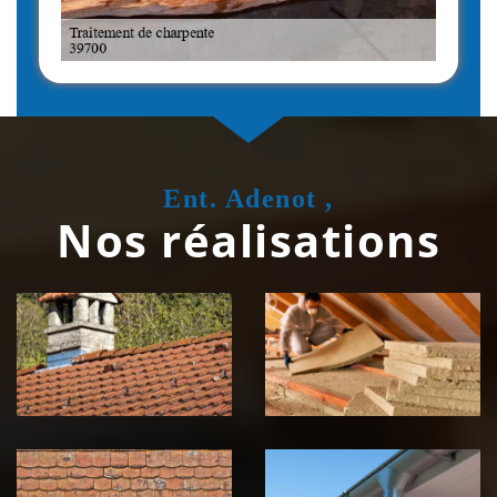
Ent. Adenot ,
Nos réalisations
Couvreur
Isolation de
zingueur 39
toiture 39
Jura
Jura
Nettoyage et
Nettoyage et
démoussage de
pose de
toiture 39
gouttière 39