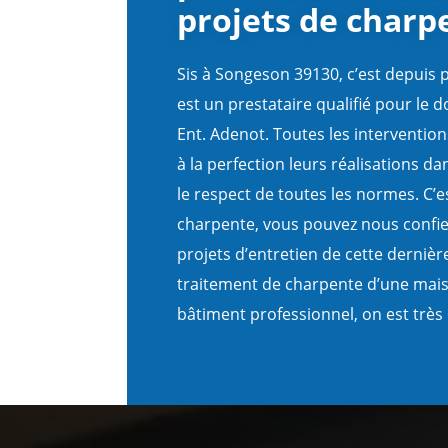
projets de charp
Sis à Songeson 39130, c’est depuis 
est un prestataire qualifié pour le 
Ent. Adenot. Toutes les intervention
à la perfection leurs réalisations dan
le respect de toutes les normes. C’e
charpente, vous pouvez nous confier
projets d’entretien de cette dernièr
traitement de charpente d’une mais
bâtiment professionnel, on est très