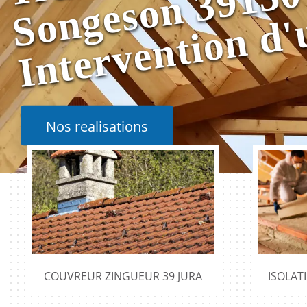
0
Nos realisations
COUVREUR ZINGUEUR 39 JURA
ISOLAT