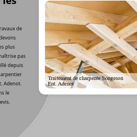
 les
travaux de
 devons
es plus
aîtrise pas
illé depuis
harpentier
. Adenot.
ns le
evis.