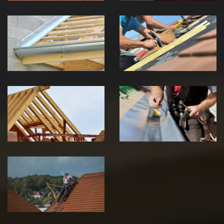
Pose de
Réparation de
Chéneau 39
toiture 39
Jura
Jura
Traitement de
Travaux de
charpente 39
zinguerie 39
Jura
Jura
Urgence fuite
de toiture 39
Jura