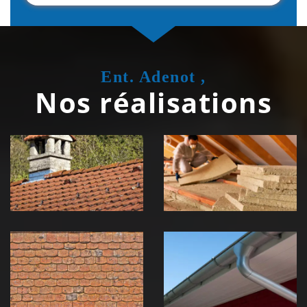
Ent. Adenot ,
Nos réalisations
Couvreur
Isolation de
zingueur 39
toiture 39
Jura
Jura
Nettoyage et
Nettoyage et
démoussage de
pose de
toiture 39
gouttière 39
Jura
Jura