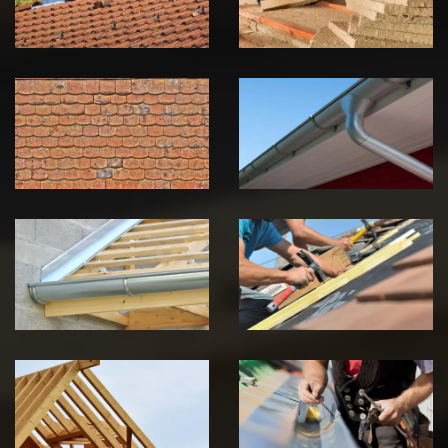
Jura
Jura
Nettoyage et
Nettoyage et
démoussage de
pose de
toiture 39
gouttière 39
Jura
Jura
Pose de
Réparation de
Chéneau 39
toiture 39
Jura
Jura
Traitement de
Travaux de
charpente 39
zinguerie 39
Jura
Jura