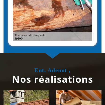
Ent. Adenot ,
Nos réalisations
Couvreur
Isolation de
zingueur 39
toiture 39