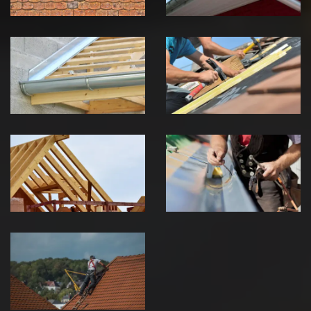
Pose de
Réparation de
Chéneau 39
toiture 39
Jura
Jura
Traitement de
Travaux de
charpente 39
zinguerie 39
Jura
Jura
Urgence fuite
de toiture 39
Jura