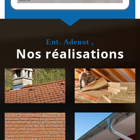
Ent. Adenot ,
Nos réalisations
Couvreur
Isolation de
zingueur 39
toiture 39
Jura
Jura
Nettoyage et
Nettoyage et
démoussage de
pose de
toiture 39
gouttière 39
Jura
Jura