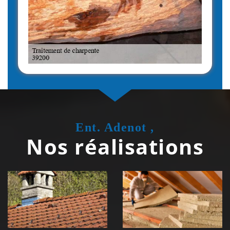
Ent. Adenot ,
Nos réalisations
Couvreur
Isolation de
zingueur 39
toiture 39
Jura
Jura