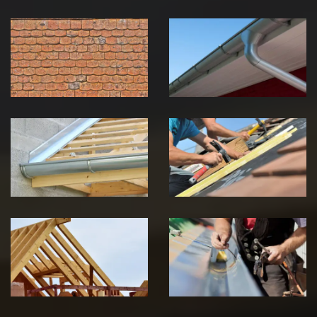
Nettoyage et
Nettoyage et
démoussage de
pose de
toiture 39
gouttière 39
Jura
Jura
Pose de
Réparation de
Chéneau 39
toiture 39
Jura
Jura
Traitement de
Travaux de
charpente 39
zinguerie 39
Jura
Jura