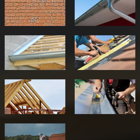
toiture 39
gouttière 39
Jura
Jura
Pose de
Réparation de
Chéneau 39
toiture 39
Jura
Jura
Traitement de
Travaux de
charpente 39
zinguerie 39
Jura
Jura
Urgence fuite
de toiture 39