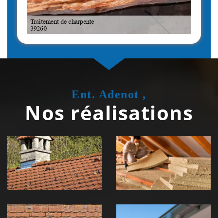
Ent. Adenot ,
Nos réalisations
Couvreur
Isolation de
zingueur 39
toiture 39
Jura
Jura
Nettoyage et
Nettoyage et
démoussage de
pose de