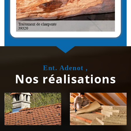
Ent. Adenot ,
Nos réalisations
Couvreur
Isolation de
zingueur 39
toiture 39
Jura
Jura
Nettoyage et
Nettoyage et