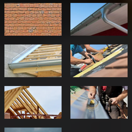
démoussage de
pose de
toiture 39
gouttière 39
Jura
Jura
Pose de
Réparation de
Chéneau 39
toiture 39
Jura
Jura
Traitement de
Travaux de
charpente 39
zinguerie 39
Jura
Jura
Urgence fuite