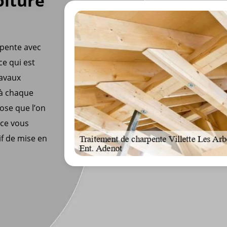
oiture
rpente avec
ce qui est
ravaux
 à chaque
hose que l’on
ice vous
if de mise en