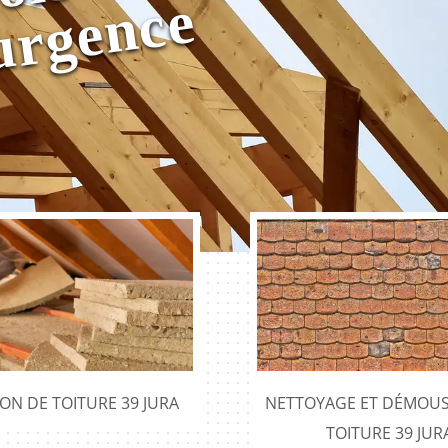
e
0
e
e
ION DE TOITURE 39 JURA
NETTOYAGE ET DÉMOUS
TOITURE 39 JUR