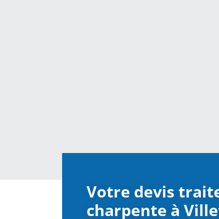
Votre devis trai
charpente à Ville