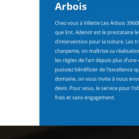
Arbois
Chez vous à Villette Les Arbois 3960
que Ent. Adenot est le prestataire le
d’intervention pour la toiture. Les 
charpente, on maîtrise sa réalisatio
les règles de l’art depuis plus d’un
puissiez bénéficier de l’excellence q
domaine, on vous invite à nous en
devis. Pour vous, le service pour l’
frais et sans engagement.