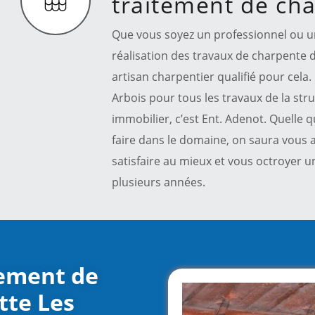
traitement de ch
Que vous soyez un professionnel ou un 
réalisation des travaux de charpente d
artisan charpentier qualifié pour cela. 
Arbois pour tous les travaux de la str
immobilier, c’est Ent. Adenot. Quelle
faire dans le domaine, on saura vous 
satisfaire au mieux et vous octroyer 
plusieurs années.
tement de
tte Les