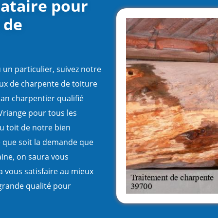
tataire pour
 de
un particulier, suivez notre
aux de charpente de toiture
san charpentier qualifié
 Vriange pour tous les
u toit de notre bien
le que soit la demande que
aine, on saura vous
 vous satisfaire au mieux
grande qualité pour