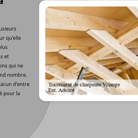
à
lusieurs
ur qu’elle
plus
ns et
ons qui ne
rand nombre.
hacun d’entre
é pour la