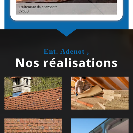
Ent. Adenot ,
Nos réalisations
Couvreur
Isolation de
zingueur 39
toiture 39
Jura
Jura
Nettoyage et
Nettoyage et
démoussage de
pose de
toiture 39
gouttière 39