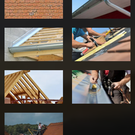
Jura
Jura
Pose de
Réparation de
Chéneau 39
toiture 39
Jura
Jura
Traitement de
Travaux de
charpente 39
zinguerie 39
Jura
Jura
Urgence fuite
de toiture 39
Jura