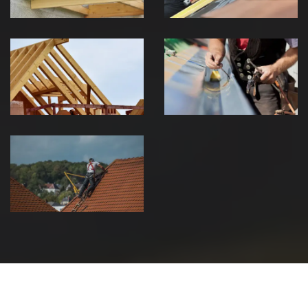
Traitement de
Travaux de
charpente 39
zinguerie 39
Jura
Jura
Urgence fuite
de toiture 39
Jura