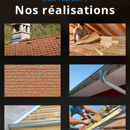
Nos réalisations
Couvreur
Isolation de
zingueur 39
toiture 39
Jura
Jura
Nettoyage et
Nettoyage et
démoussage de
pose de
toiture 39
gouttière 39
Jura
Jura
Pose de
Réparation de
Chéneau 39
toiture 39
Jura
Jura