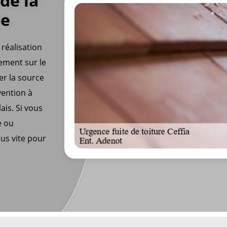
de la
re
 réalisation
lement sur le
er la source
ention à
ais. Si vous
e ou
lus vite pour