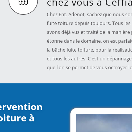
chez vous à Ceffi
Chez Ent. Adenot, sachez que nous so
fuite toiture depuis toujours. Tous les
avons déjà vus et traité de la manière p
étonne dans le domaine, on est parfai
la bâche fuite toiture, pour la réalisat
et tous les autres. C’est un dépannage
que l’on se permet de vous octroyer lo
tervention
oiture à