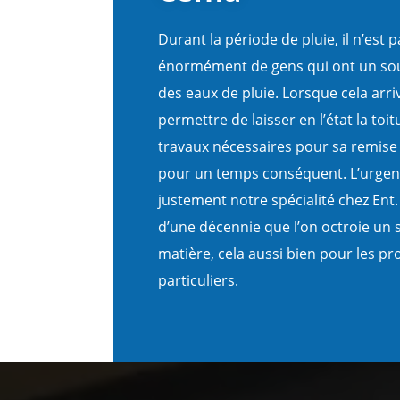
Durant la période de pluie, il n’est 
énormément de gens qui ont un souci
des eaux de pluie. Lorsque cela arri
permettre de laisser en l’état la toitu
travaux nécessaires pour sa remise e
pour un temps conséquent. L’urgence
justement notre spécialité chez Ent.
d’une décennie que l’on octroie un s
matière, cela aussi bien pour les pr
particuliers.