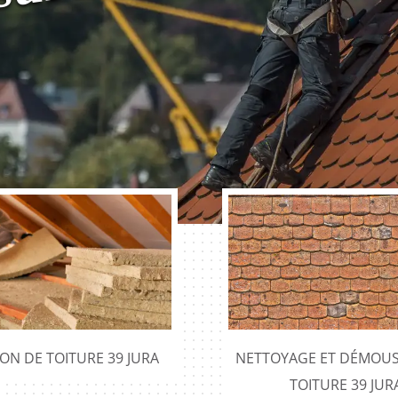
c
e
ION DE TOITURE 39 JURA
NETTOYAGE ET DÉMOUS
TOITURE 39 JUR