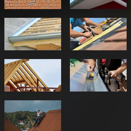
Pose de
Réparation de
Chéneau 39
toiture 39
Jura
Jura
Traitement de
Travaux de
charpente 39
zinguerie 39
Jura
Jura
Urgence fuite
de toiture 39
Jura