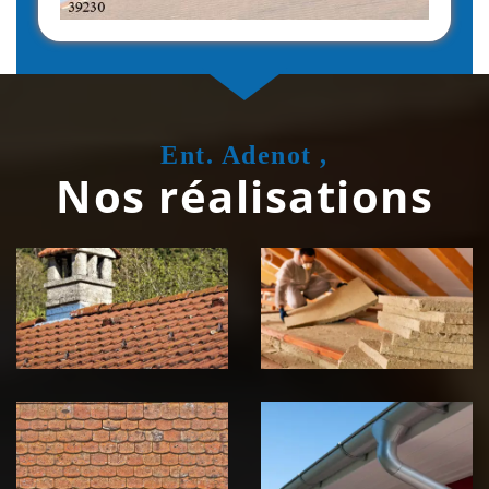
Ent. Adenot ,
Nos réalisations
Couvreur
Isolation de
zingueur 39
toiture 39
Jura
Jura
Nettoyage et
Nettoyage et
démoussage de
pose de
toiture 39
gouttière 39
Jura
Jura