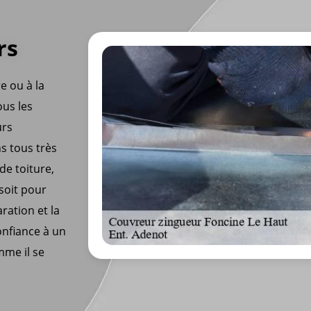
rs
re ou à la
ous les
urs
s tous très
de toiture,
 soit pour
ration et la
onfiance à un
mme il se