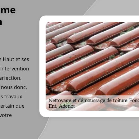
omme
n
e Haut et ses
’intervention
erfection.
à nous donc,
s travaux.
certain que
votre