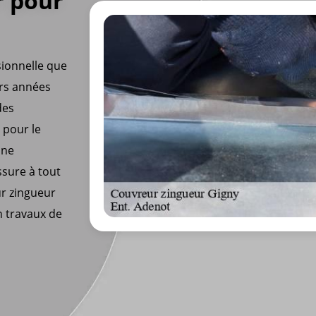
r pour
sionnelle que
urs années
des
 pour le
une
ssure à tout
ur zingueur
n travaux de