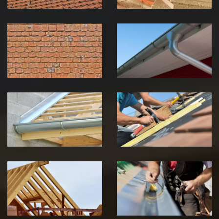
Nettoyage et
Nettoyage et
démoussage de
pose de
toiture 39
gouttière 39
Jura
Jura
Pose de
Réparation de
Chéneau 39
toiture 39
Jura
Jura
Traitement de
Travaux de
charpente 39
zinguerie 39
Jura
Jura