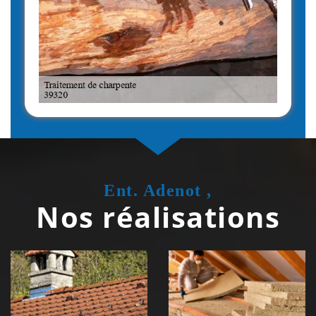
Ent. Adenot ,
Nos réalisations
Couvreur
Isolation de
zingueur 39
toiture 39
Jura
Jura