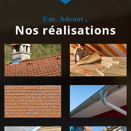
Ent. Adenot ,
Nos réalisations
Couvreur
Isolation de
zingueur 39
toiture 39
Jura
Jura
Nettoyage et
Nettoyage et
démoussage de
pose de
toiture 39
gouttière 39
Jura
Jura
Pose de
Réparation de