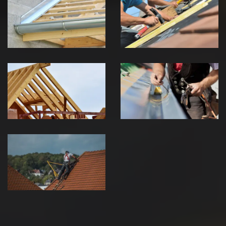
Chéneau 39
toiture 39
Jura
Jura
Traitement de
Travaux de
charpente 39
zinguerie 39
Jura
Jura
Urgence fuite
de toiture 39
Jura