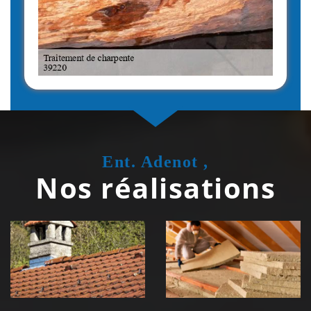
Ent. Adenot ,
Nos réalisations
Couvreur
Isolation de
zingueur 39
toiture 39
Jura
Jura
Nettoyage et
Nettoyage et