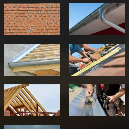
démoussage de
pose de
toiture 39
gouttière 39
Jura
Jura
Pose de
Réparation de
Chéneau 39
toiture 39
Jura
Jura
Traitement de
Travaux de
charpente 39
zinguerie 39
Jura
Jura
Urgence fuite