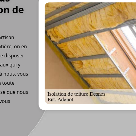
ion de
rtisan
tière, on en
de disposer
vaux qui y
 à nous, vous
à toute
tise que nous
 vous