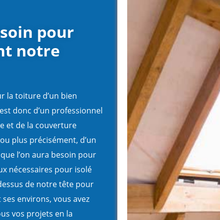
esoin pour
nt notre
r la toiture d’un bien
 est donc d’un professionnel
re et de la couverture
 ou plus précisément, d’un
e que l’on aura besoin pour
ux nécessaires pour isolé
-dessus de notre tête pour
 ses environs, vous avez
us vos projets en la