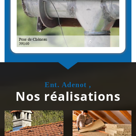
Ent. Adenot ,
Nos réalisations
Couvreur
Isolation de
zingueur 39
toiture 39
Jura
Jura