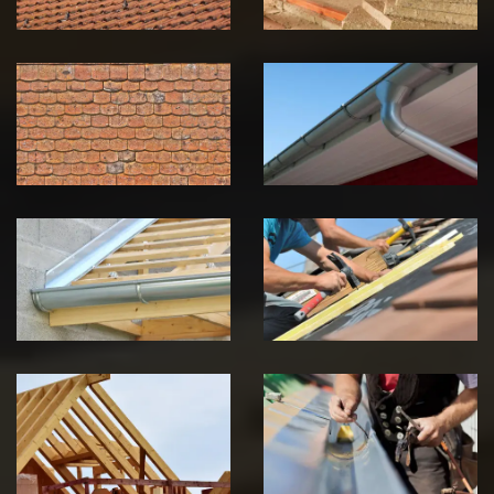
Nettoyage et
Nettoyage et
démoussage de
pose de
toiture 39
gouttière 39
Jura
Jura
Pose de
Réparation de
Chéneau 39
toiture 39
Jura
Jura
Traitement de
Travaux de
charpente 39
zinguerie 39
Jura
Jura