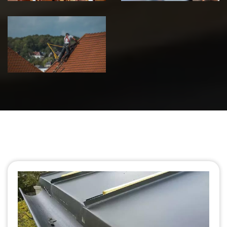
Urgence fuite
de toiture 39
Jura