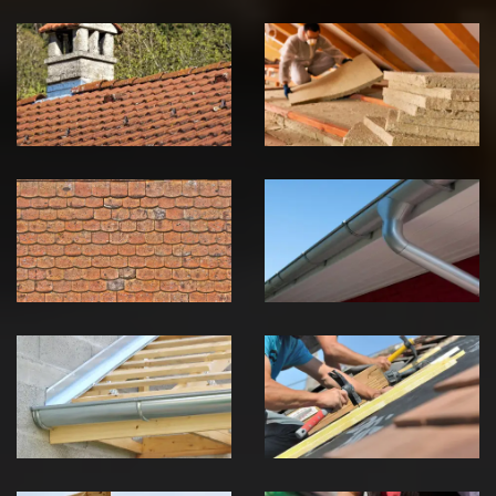
Couvreur
Isolation de
zingueur 39
toiture 39
Jura
Jura
Nettoyage et
Nettoyage et
démoussage de
pose de
toiture 39
gouttière 39
Jura
Jura
Pose de
Réparation de
Chéneau 39
toiture 39
Jura
Jura