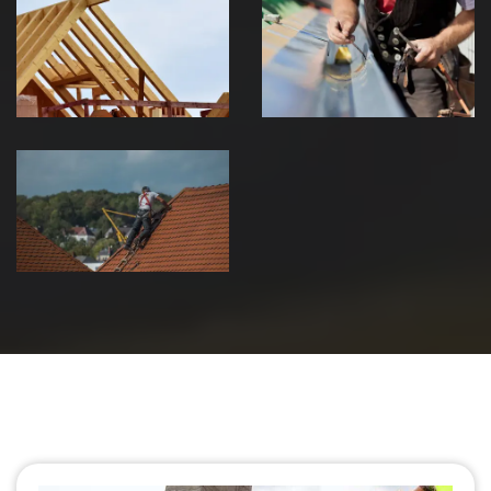
Traitement de
Travaux de
charpente 39
zinguerie 39
Jura
Jura
Urgence fuite
de toiture 39
Jura